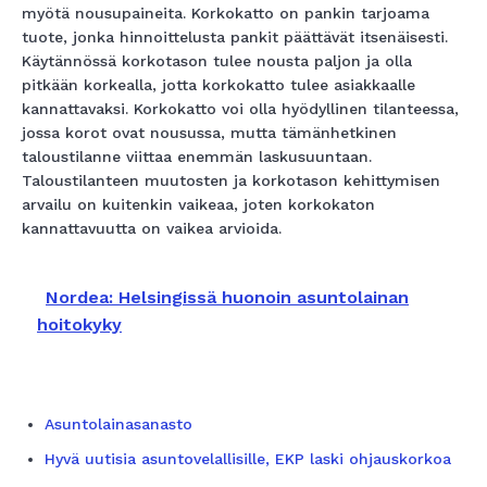
myötä nousupaineita. Korkokatto on pankin tarjoama
tuote, jonka hinnoittelusta pankit päättävät itsenäisesti.
Käytännössä korkotason tulee nousta paljon ja olla
pitkään korkealla, jotta korkokatto tulee asiakkaalle
kannattavaksi. Korkokatto voi olla hyödyllinen tilanteessa,
jossa korot ovat nousussa, mutta tämänhetkinen
taloustilanne viittaa enemmän laskusuuntaan.
Taloustilanteen muutosten ja korkotason kehittymisen
arvailu on kuitenkin vaikeaa, joten korkokaton
kannattavuutta on vaikea arvioida.
Nordea: Helsingissä huonoin asuntolainan
hoitokyky
Asuntolainasanasto
Hyvä uutisia asuntovelallisille, EKP laski ohjauskorkoa