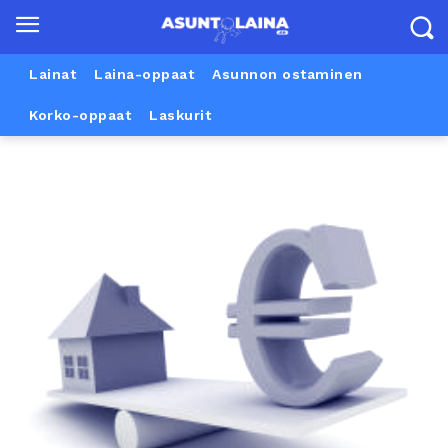
Lainat
Laina-oppaat
Asunnon ostaminen
Korko-oppaat
Laskurit