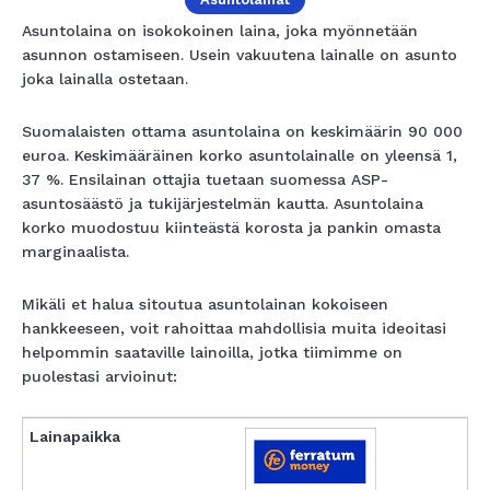
Asuntolaina on isokokoinen laina, joka myönnetään
asunnon ostamiseen. Usein vakuutena lainalle on asunto
joka lainalla ostetaan.
Suomalaisten ottama asuntolaina on keskimäärin 90 000
euroa. Keskimääräinen korko asuntolainalle on yleensä 1,
37 %. Ensilainan ottajia tuetaan suomessa ASP-
asuntosäästö ja tukijärjestelmän kautta. Asuntolaina
korko muodostuu kiinteästä korosta ja pankin omasta
marginaalista.
Mikäli et halua sitoutua asuntolainan kokoiseen
hankkeeseen, voit rahoittaa mahdollisia muita ideoitasi
helpommin saataville lainoilla, jotka tiimimme on
puolestasi arvioinut: