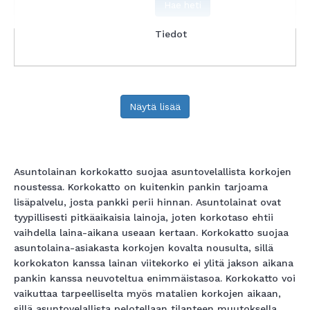
Hae heti
Tiedot
Näytä lisää
Asuntolainan korkokatto suojaa asuntovelallista korkojen
noustessa. Korkokatto on kuitenkin pankin tarjoama
lisäpalvelu, josta pankki perii hinnan.
Asuntolainat ovat
tyypillisesti pitkäaikaisia lainoja, joten korkotaso ehtii
vaihdella laina-aikana useaan kertaan. Korkokatto suojaa
asuntolaina-asiakasta korkojen kovalta nousulta, sillä
korkokaton kanssa lainan viitekorko ei ylitä jakson aikana
pankin kanssa neuvoteltua enimmäistasoa. Korkokatto voi
vaikuttaa tarpeelliselta myös matalien korkojen aikaan,
sillä asuntovelallista pelotellaan tilanteen muutoksella.