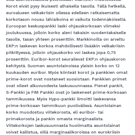
Korot eivät pysy ikuisesti alhaisella tasolla. Tällä hetkellä,
euroalueen velkakriisin ollessa edelleen ratkaisematta
korkotason nousu lähiaikoina ei vaikuta todennäköiseltä.
Euroopan keskuspankki laski ohjauskorkoaan viimeksi
joulukuussa, jolloin korko aleni takaisin vuodentakaiselle
tasolle, tasan yhteen prosenttiin. Markkinoilla on arveltu
EKP:n laskevan korkoa mahdollisesti lisääkin velkakriisin
pitkittyessä, jolloin ohjauskorko voi laskea jopa 0,75
prosenttiin. Euribor-korot seurailevat EKP:n ohjauskoron
kehitystä. Suomen asuntolainoissa yleisin korko on 12
kuukauden euribor. Myös kiinteät korot ja pankkien omat
prime-korot ovat nostaneet suosiotaan. Pankkien primet
ovat olleet alkuvuodesta laskusuunnassa. Pienet pankit,
S-Pankki ja FIM Pankki ovat jo laskeneet prime-korkoaan
tammikuussa. Myös Hypo-pankki ilmoitti laskevansa
prime-korkoaan tammikuun puolivälissä. Asuntolainan
korko muodostuu viitekorosta, eli euribor- tai
primekorosta ja pankin omasta marginaalista.
Viitekorkojen laskusuunnasta huolimatta asuntolainat
voivat kallistua, sillä marginaalikoroissa on eurokriisin