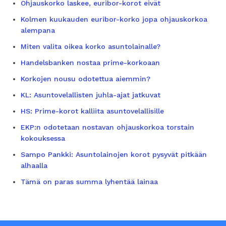
Ohjauskorko laskee, euribor-korot eivät
Kolmen kuukauden euribor-korko jopa ohjauskorkoa
alempana
Miten valita oikea korko asuntolainalle?
Handelsbanken nostaa prime-korkoaan
Korkojen nousu odotettua aiemmin?
KL: Asuntovelallisten juhla-ajat jatkuvat
HS: Prime-korot kalliita asuntovelallisille
EKP:n odotetaan nostavan ohjauskorkoa torstain
kokouksessa
Sampo Pankki: Asuntolainojen korot pysyvät pitkään
alhaalla
Tämä on paras summa lyhentää lainaa