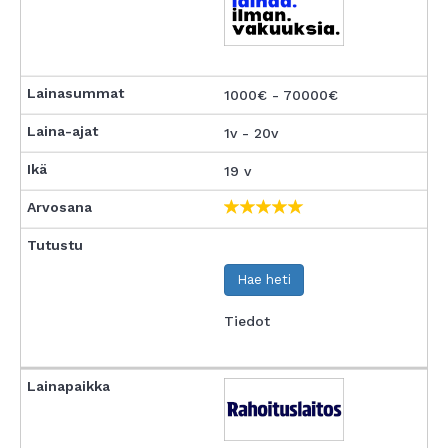
1000€ - 70000€
1v - 20v
19 v
Hae heti
Tiedot