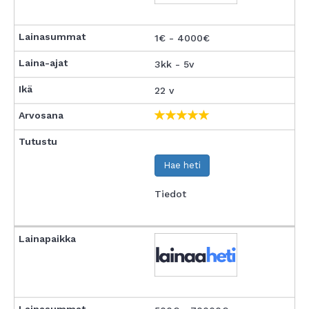
1€ - 4000€
3kk - 5v
22 v
Hae heti
Tiedot