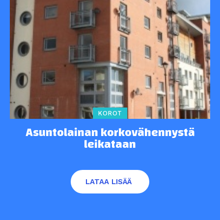
KOROT
Asuntolainan korkovähennystä
leikataan
LATAA LISÄÄ