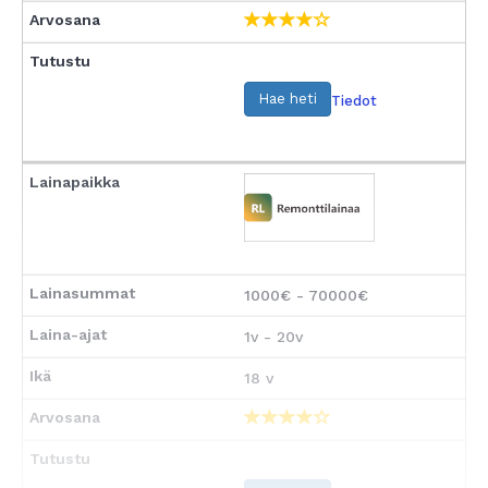
Hae heti
Tiedot
1000€ - 70000€
1v - 20v
18 v